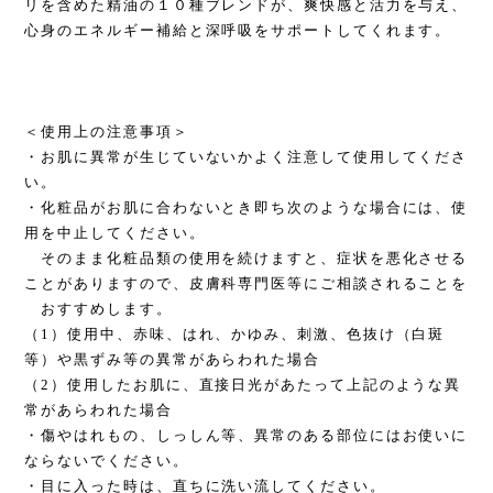
リを含めた精油の１０種ブレンドが、爽快感と活力を与え、
心身のエネルギー補給と深呼吸をサポートしてくれます。
＜使用上の注意事項＞
・お肌に異常が生じていないかよく注意して使用してくださ
い。
・化粧品がお肌に合わないとき即ち次のような場合には、使
用を中止してください。
そのまま化粧品類の使用を続けますと、症状を悪化させる
ことがありますので、皮膚科専門医等にご相談されることを
おすすめします。
（1）使用中、赤味、はれ、かゆみ、刺激、色抜け（白斑
等）や黒ずみ等の異常があらわれた場合
（2）使用したお肌に、直接日光があたって上記のような異
常があらわれた場合
・傷やはれもの、しっしん等、異常のある部位にはお使いに
ならないでください。
・目に入った時は、直ちに洗い流してください。