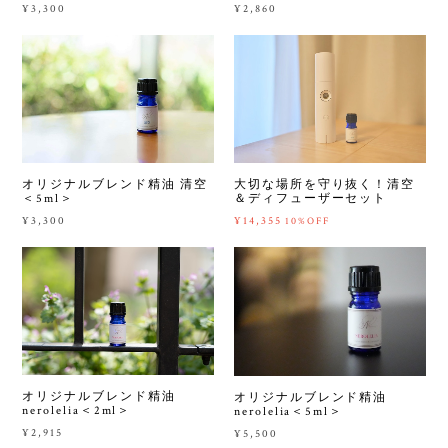
¥3,300
¥2,860
オリジナルブレンド精油 清空
大切な場所を守り抜く！清空
＜5ml＞
＆ディフューザーセット
¥3,300
¥14,355
10%OFF
オリジナルブレンド精油
オリジナルブレンド精油
nerolelia＜2ml＞
nerolelia＜5ml＞
¥2,915
¥5,500