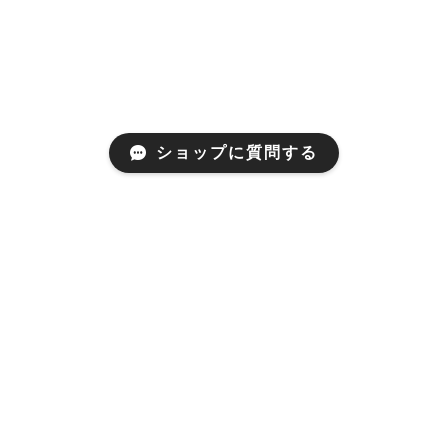
ショップに質問する
Mail Magazine
【ナチュラルに美しく、私らしく生きる〜NEROLELIA
Letter】にて、新商品やキャンペーンなどの最新情報を
お届け致します。
登録