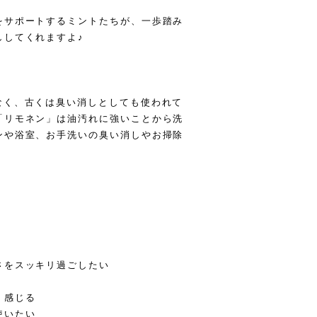
をサポートするミントたちが、一歩踏み
ししてくれますよ♪
なく、古くは臭い消しとしても使われて
「リモネン」は油汚れに強いことから洗
ンや浴室、お手洗いの臭い消しやお掃除
さをスッキリ過ごしたい
く感じる
使いたい