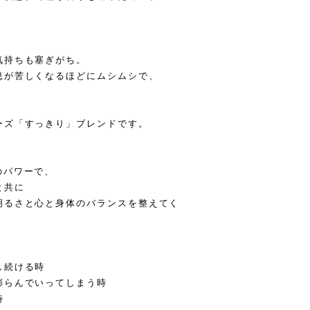
気持ちも塞ぎがち。
息が苦しくなるほどにムシムシで、
ーズ「すっきり」ブレンドです。
のパワーで、
と共に
明るさと心と身体のバランスを整えてく
し続ける時
膨らんでいってしまう時
時