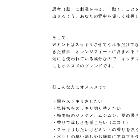
思考（脳）に刺激を与え、「動く」こと
出せるよう、あなたの背中を優しく後押
そして、
Wミントはスッキリさせてくれるだけで
きた精油、オレンジスィートに含まれる
剤にも使われている成分なので、キッチ
にもオススメのブレンドです。
◎こんな方にオススメです
・頭をスッキリさせたい
・気持ちをスッキリ切り替えたい
・梅雨時のジメジメ、ムシムシ、夏の暑
・香りで涼しさを感じたい（エコ！）
・スッキリしたいけどミントの香りを強
・水回りの臭い消しやお掃除にアロマを