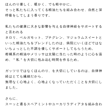
ほんのり優しく、暖かく、でも軽やかに。
そっと私たちに入ってくる精油たちを組み合わせ、自然と深
呼吸をしてしまう香りです。
私たちの健康に大きな影響を与える自律神経をサポートする
と言われる
ネロリ、ベルガモット、プチグレン、マジョラムスイートと
いった精油たちをブレンドしたのは、病院にいくほどではな
いちょっとした不調を優しくサポートしてもらうため。
柑橘系の精油やメリッサは太陽に当たった時のように心を温
め、＂私＂を大切に包み込む時間を作るため。
ガッツりではなくほんのり、を大切にしているのは、自律神
経はとても繊細だから、
無理なく心地よく、心地よくなっていただくことを大切にし
ました。
さらに、
スーッと通るスペアミントやユーカリラディアタを組み合わ