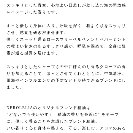
スッキリとした青空、心地よい日差しが差し込む海の開放感
をイメージした香りです。
すっと優しく身体に入り、呼吸を深く、程よく頭をスッキリ
させ、感覚を研ぎ澄ませます。
優しくスーッと通るローズマリーベルベノンとペパーミント
の程よい甘さのあるすっきり感が、呼吸を深めて、全身に酸
素が巡る感覚を届けます。
スッキリとしたシャープさの中にほんのり香るクローブの香
りを加えることで、ほっとさせてくれとともに、空気清浄、
風邪やインフルエンザの予防なども期待できるブレンドにし
ました。
NEROLELIAのオリジナルブレンド精油は、
”どなたでも使いやすく、精油の香りを身近に” をテーマ
に、優しく香ることを意識したブレンド精油。
いい香りで心と身体を整える、守る、楽しむ、アロマのある