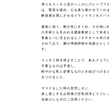
滞りをスッキリ流すハッカにグレープフ
は、緊張を緩め、心を落ち着かせてくれ
解放感を感じさせるイランイランをスパ
腐食に強く、耐久性にすぐれ、その強い
の木材とも言われる建築素材として有名
青森ヒバに含まれるヒノキチオール等の
されており、菌の増殖抑制や虫除けとし
す。
スッキリ研ぎ澄ますことで、私をクリア
不要なものは手放し、
軽やかな私と必要なものとを結びつける
をつけました。
マスクをした時の息苦しさに、
蒸し蒸しするお部屋の空気清浄とリフレ
虫除けにもぜひご活用ください。