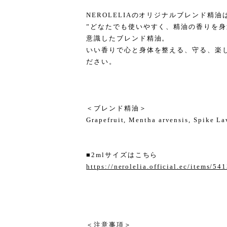
NEROLELIAのオリジナルブレンド精油
”どなたでも使いやすく、精油の香りを身
意識したブレンド精油。
いい香りで心と身体を整える、守る、楽
ださい。
＜ブレンド精油＞
Grapefruit, Mentha arvensis, Spike L
■2mlサイズはこちら
https://nerolelia.official.ec/items/54
＜注意事項＞