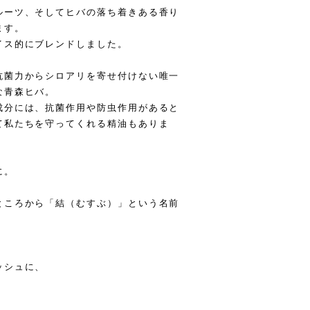
ルーツ、そしてヒバの落ち着きある香り
ます。
イス的にブレンドしました。
抗菌力からシロアリを寄せ付けない唯一
な青森ヒバ。
成分には、抗菌作用や防虫作用があると
て私たちを守ってくれる精油もありま
に。
ところから「結（むすぶ）」という名前
ッシュに、