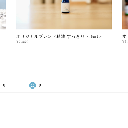
オ
オリジナルブレンド精油 すっきり ＜5ml＞
¥3
¥2,860
0
0