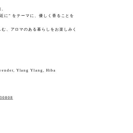
は、
近に” をテーマに、優しく香ることを
しむ、アロマのある暮らしをお楽しみく
avender, Ylang Ylang, Hiba
130808